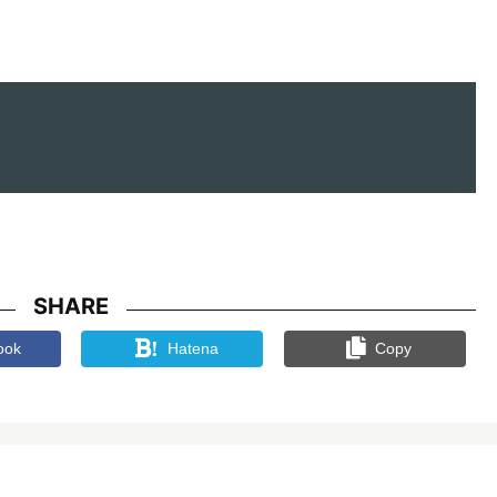
SHARE
!
ook
Hatena
Copy