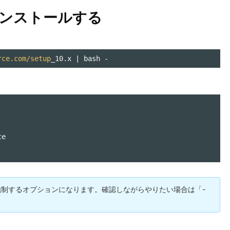
sをインストールする
rce.com/setup
_10.x 
| bash -
e

」を「y」で強制するオプションになります。確認しながらやりたい場合は「-