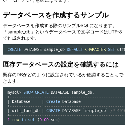
い 「ci」という意味になります。
データベースを作成するサンプル
データベースを作成する際のサンプルSQLになります。
「sample_db」というデータベースで文字コードはUTF-8
で作成されます。
CREATE
 DATABASE sample_db 
DEFAULT
CHARACTER
SET
 utf8
既存データベースの設定を確認するには
既存のDBがどのように設定されているか確認することもで
きます。
mysql
>
SHOW
CREATE
+
--------------+------------------------------------
|
 Database     
|
Create
 Database                    
+
--------------+------------------------------------
|
 wifi_land_db 
|
CREATE
 DATABASE `sample_db` 
/*!4010
+
--------------+------------------------------------
1
row
in
set
 (
0.00
 sec)