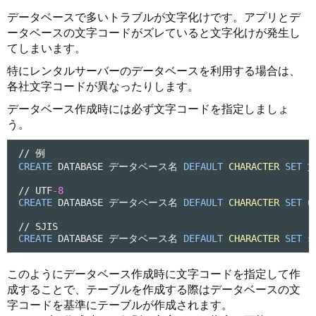
データベースで多いトラブルが文字化けです。アプリとデ
ータベースの文字コードがズレていると文字化けが発生し
てしまいます。
特にレンタルサーバーのデータベースを利用する場合は、
各社文字コードが異なったりします。
データベース作成時には必ず文字コードを指定しましょ
う。
/
/
CREATE
 DATABASE データベース名 
DEFAULT
CHARACTER
SET
 
/
/
 UTF
-8
CREATE
 DATABASE データベース名 
DEFAULT
CHARACTER
SET
 u
/
/
CREATE
 DATABASE データベース名 
DEFAULT
CHARACTER
SET
このようにデータベース作成時に文字コードを指定して作
成することで、テーブルを作成する際はデータベースの文
字コードを基準にテーブルが作成されます。